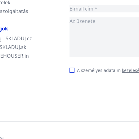
telek
 szolgáltatás
gok
 - SKLADUJ.cz
- SKLADUJ.sk
AREHOUSER.in
A személyes adataim
kezelés
va