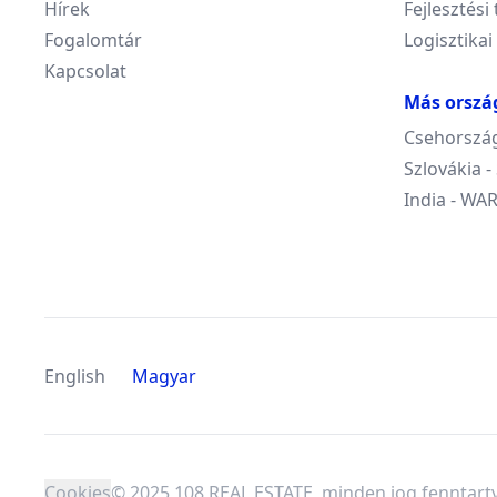
Hírek
Fejlesztési 
Fogalomtár
Logisztikai
Kapcsolat
Más orszá
Csehország
Szlovákia 
India - W
English
Magyar
Cookies
© 2025 108 REAL ESTATE, minden jog fenntart