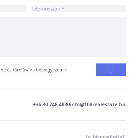
KÜLDÉS
ébe és tárolásába beleegyezem
*
+36 30 748 4830
info@108realestate.hu
by
bicepsdigital.