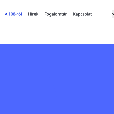
A 108-ról
Hírek
Fogalomtár
Kapcsolat