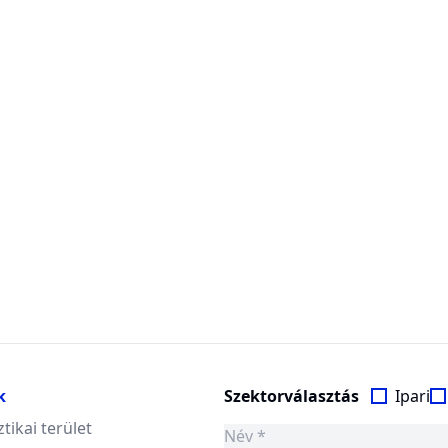
k
Szektorválasztás
Ipari
ztikai terület