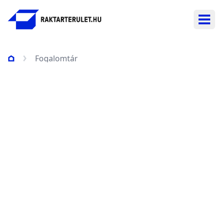
Nav
Fogalomtár