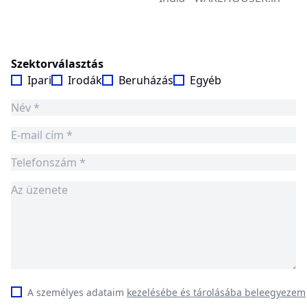
Szektorválasztás
Ipari
Irodák
Beruházás
Egyéb
A személyes adataim
kezelésébe és tárolásába beleegyezem