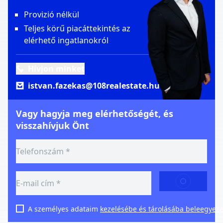
Provizió nélkül
Teljes körű piacáttekintés az
elérhető ingatlanokról
Hívjon minket
istvan.fazekas@108realestate.hu
Vagy hagyja meg elérhetőségét, és
visszahívjuk Önt
KÜLDÉS
A személyes adataim
kezelésébe és tárolásába beleegyez