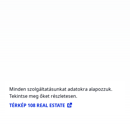
Ipari parkok száma
12
Teljes terület
270 118 m²
Építés alatt
150 004 m²
Jövőbeli építés
828 982 m²
Elérhető területek bérbeadásra
123 014 m²
Minden szolgáltatásunkat adatokra alapozzuk.
Tekintse meg őket részletesen.
TÉRKÉP 108 REAL ESTATE