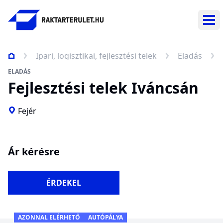
Nav
Ipari, logisztikai, fejlesztési telek
Eladás
ELADÁS
Fejlesztési telek Iváncsán
Fejér
Ár kérésre
ÉRDEKEL
AZONNAL ELÉRHETŐ
AUTÓPÁLYA