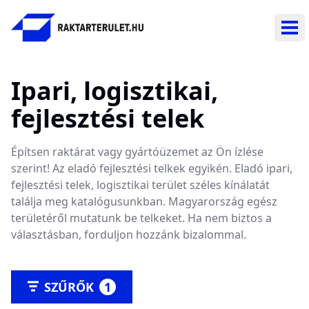
Nav
Ipari, logisztikai,
fejlesztési telek
Építsen raktárat vagy gyártóüzemet az Ön ízlése
szerint! Az eladó fejlesztési telkek egyikén. Eladó ipari,
fejlesztési telek, logisztikai terület széles kínálatát
találja meg katalógusunkban. Magyarország egész
területéről mutatunk be telkeket. Ha nem biztos a
választásban, forduljon hozzánk bizalommal.
SZŰRŐK
1