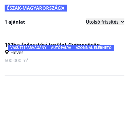
ÉSZAK-MAGYARORSZÁG
1 ajánlat
Utolsó frissítés
162ha fejlesztési terület Gyöngyösön
VASÚTI IPARVÁGÁNY
AUTÓPÁLYA
AZONNAL ELÉRHETŐ
Heves
600 000 m²