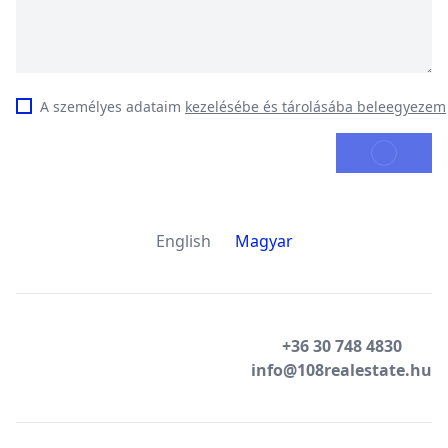
A személyes adataim
kezelésébe és tárolásába beleegyezem
KÜLDÉS
English
Magyar
+36 30 748 4830
info@108realestate.hu