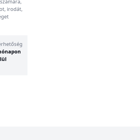
 számára,
t, irodát,
éget
érhetőség
 hónapon
lül