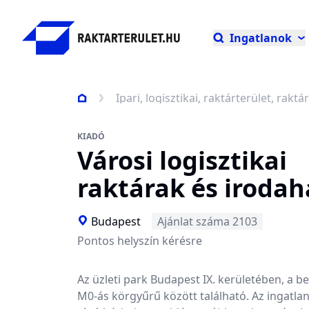
Ingatlanok
Ipari, logisztikai, raktárterület, raktár
KIADÓ
Városi logisztikai
raktárak és iroda
Budapest
Ajánlat száma 2103
Pontos helyszín kérésre
Az üzleti park Budapest IX. kerületében, a be
M0-ás körgyűrű között található. Az ingatla