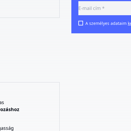
A személyes adataim
k
as
rozáshoz
gasság