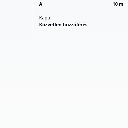
A
10 m
Kapu
Közvetlen hozzáférés