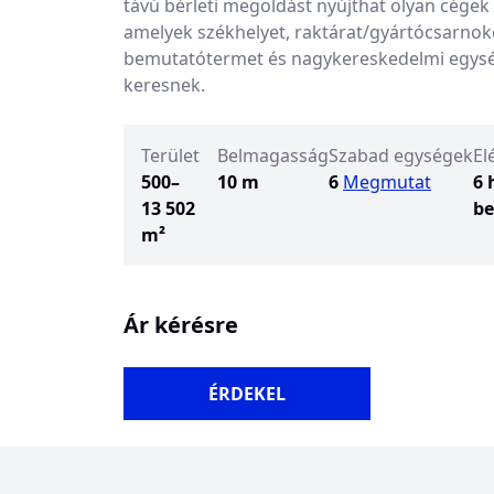
távú bérleti megoldást nyújthat olyan cégek
amelyek székhelyet, raktárat/gyártócsarnoko
bemutatótermet és nagykereskedelmi egys
keresnek.
Terület
Belmagasság
Szabad egységek
El
500–
10 m
6
Megmutat
6
13 502
be
m²
Ár kérésre
ÉRDEKEL