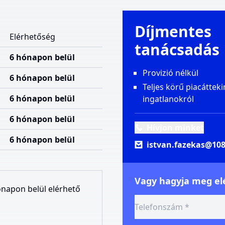
Díjmentes
Elérhetőség
tanácsadás
6 hónapon belül
Provizió nélkül
6 hónapon belül
Teljes körű piacátteki
6 hónapon belül
ingatlanokról
6 hónapon belül
Hívjon minket
6 hónapon belül
istvan.fazekas@108
Vagy hagyja meg elé
ónapon belül elérhető