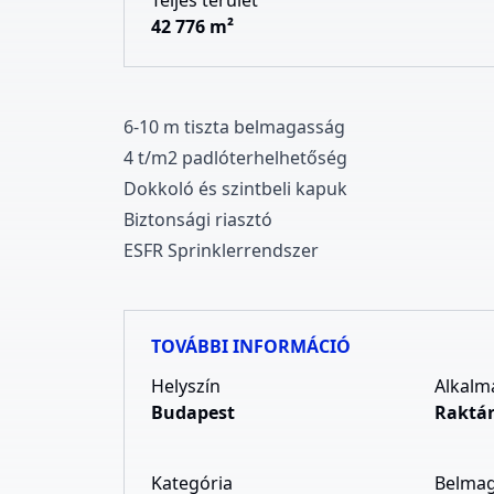
Teljes terület
42 776 m²
6
-
1
0
m tiszta belmagasság
4 t/m
2
padlóterhelhetőség
Dokkoló és szintbeli kapuk
Biztonsági riasztó
ESFR Sprinklerrendszer
TOVÁBBI INFORMÁCIÓ
Helyszín
Alkalm
Budapest
Raktá
Kategória
Belma