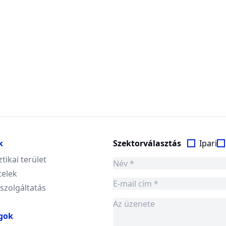
k
Szektorválasztás
Ipari
ztikai terület
telek
 szolgáltatás
gok