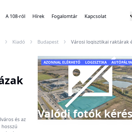
A 108-ról
Hírek
Fogalomtár
Kapcsolat
Kiadó
Budapest
Városi logisztikai raktárak
AZONNAL ELÉRHETŐ
LOGISZTIKA
AUTÓPÁLYA
házak
Valódi fotók kéré
lváros és az
n hosszú