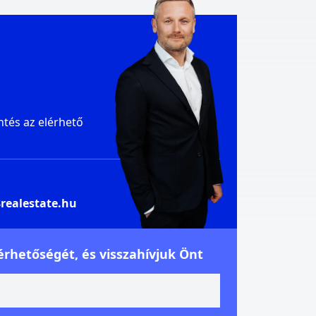
ntés az elérhető
realestate.hu
rhetőségét, és visszahívjuk Önt