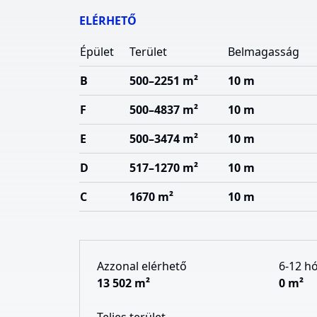
ELÉRHETŐ
Épület
Terület
Belmagasság
B
500–2251 m²
10 m
F
500–4837 m²
10 m
E
500–3474 m²
10 m
D
517–1270 m²
10 m
C
1670 m²
10 m
Azzonal elérhető
6-12 h
13 502 m²
0 m²