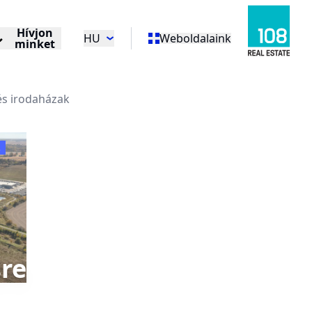
Hívjon
HU
Weboldalaink
minket
 és irodaházak
sre