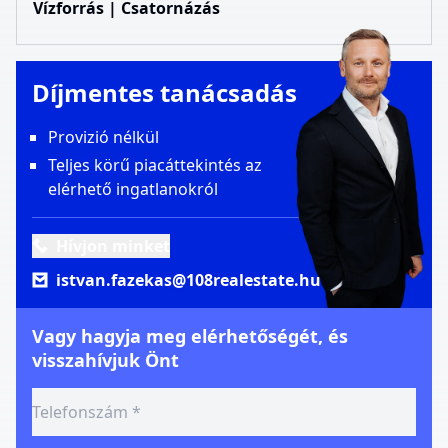
Vízforrás | Csatornázás
Díjmentes tanácsadás
Provizió nélkül
Teljes körű piacáttekintés az
elérhető ingatlanokról
Hívjon minket
istvan.fazekas@108realestate.hu
Vagy hagyja meg elérhetőségét, és
visszahívjuk Önt