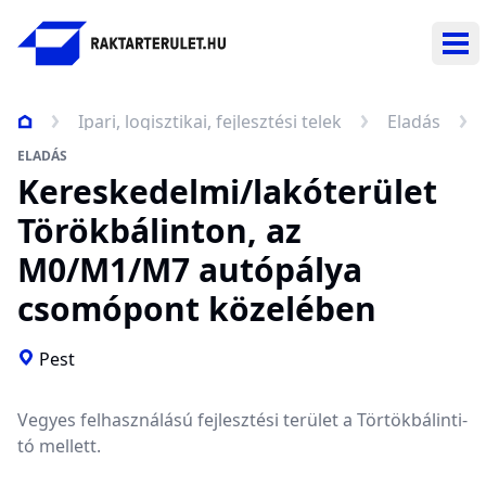
Nav
Ipari, logisztikai, fejlesztési telek
Eladás
ELADÁS
Kereskedelmi/lakóterület
Törökbálinton, az
M0/M1/M7 autópálya
csomópont közelében
Pest
Vegyes felhasználású fejlesztési terület a Törtökbálinti-
tó mellett.