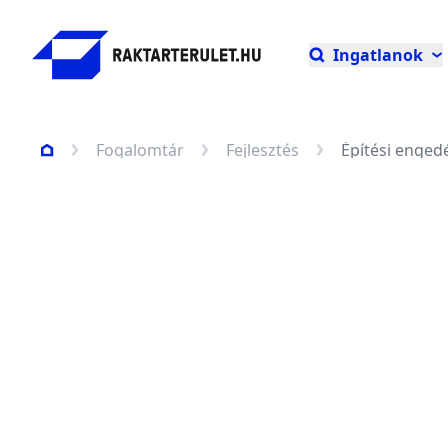
Ingatlanok
Fogalomtár
Fejlesztés
Építési enged