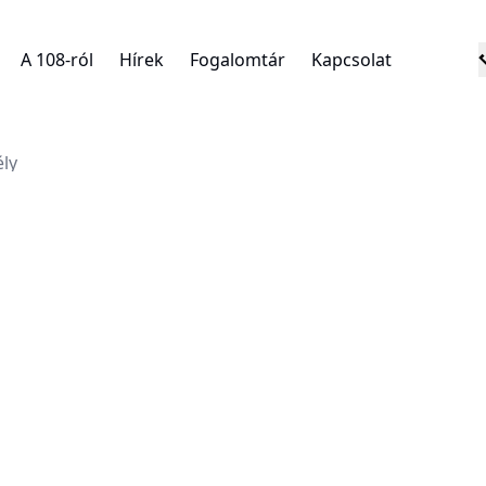
A 108-ról
Hírek
Fogalomtár
Kapcsolat
ély