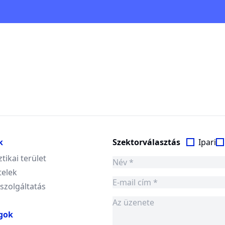
k
Szektorválasztás
Ipari
ztikai terület
telek
 szolgáltatás
gok