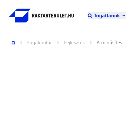
Ingatlanok
Fogalomtár
Fejlesztés
Átminősítés