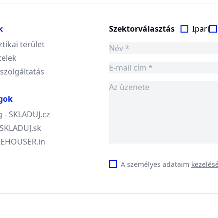
k
Szektorválasztás
Ipari
ztikai terület
telek
 szolgáltatás
gok
 - SKLADUJ.cz
- SKLADUJ.sk
AREHOUSER.in
A személyes adataim
kezelés