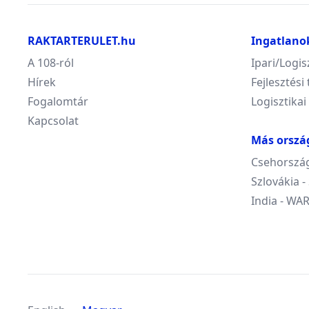
RAKTARTERULET.hu
Ingatlano
A 108-ról
Ipari/Logis
Hírek
Fejlesztési 
Fogalomtár
Logisztikai
Kapcsolat
Más orszá
Csehország
Szlovákia 
India - W