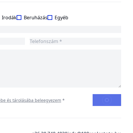
Irodák
Beruházás
Egyéb
KÜLDÉS
ébe és tárolásába beleegyezem
*